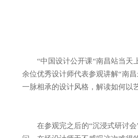
“中国设计公开课“南昌站当天上午
余位优秀设计师代表参观讲解“南昌最
一脉相承的设计风格，解读如何以
在参观完之后的“沉浸式研讨会”中