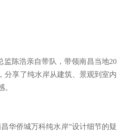
总监陈浩亲自带队，带领南昌当地20
分享了纯水岸从建筑、景观到室内
。
南昌华侨城万科纯水岸”设计细节的疑