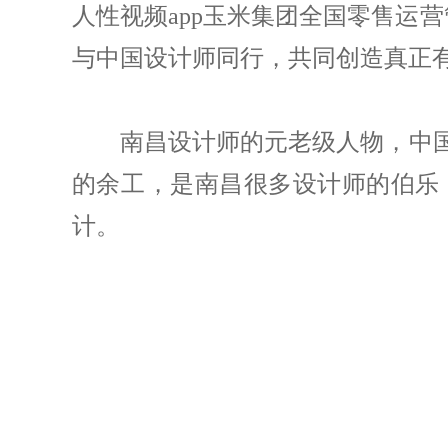
人性视频app玉米集团全国零售运营管
与中国设计师同行，共同创造真正有
南昌设计师的元老级人物，中国
的余工，是南昌很多设计师的伯乐
计。