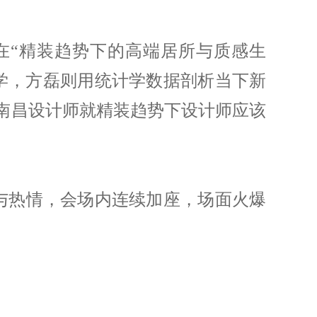
，在“精装趋势下的高端居所与质感生
，方磊则用统计学数据剖析当下新
，七位南昌设计师就精装趋势下设计师应该
，会场内连续加座，场面火爆