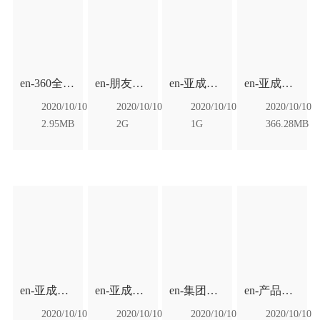
en-360全景
en-朋友圈
en-亚成版
en-亚成版
效果链接
360全景视
人性视频
人性视频
2020/10/10
2020/10/10
2020/10/10
2020/10/10
频素材
app玉米全
app玉米
能世纪石
818全能品
2.95MB
2G
1G
366.28MB
视频
牌日TVC
视频
en-亚成版
en-亚成版
en-集团产
en-产品元
人性视频
人性视频
品效果图·
素手册
2020/10/10
2020/10/10
2020/10/10
2020/10/10
app玉米全
app玉米岩
月度更新