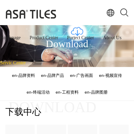
Homepage
Product Center
Porject Center
About Us
Download
Servic Center
en-品牌资料
en-品牌产品
en-广告画面
en-视频宣传
en-终端活动
en-工程资料
en-品牌图册
DOWNLOAD
下载中心