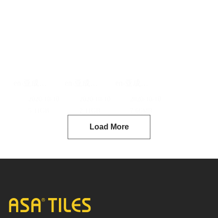
en-亚成版
en-亚成版
en-亚成版
人性视频
人性视频
人性视频
2020/10/10
2020/10/10
2020/10/10
app玉米双
app玉米瓷
app玉米瓷
旦大促物
砖3月世预
砖品牌简
5.11GB
2.11GB
7.66MB
料
赛大促终
介
端物料源
（2020）
Load More
文件
PDF版