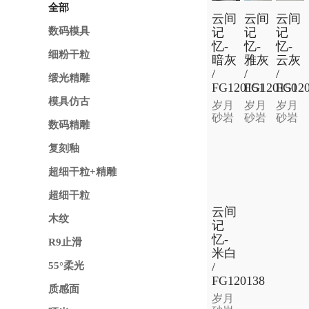
全部
云间
云间
云间
记
记
记
数码模具
忆-
忆-
忆-
细粉干粒
暗灰
雅灰
云灰
/
/
/
缎光精雕
FG120151
FG120150
FG120
模具仿古
岁月
岁月
岁月
砂岩
砂岩
砂岩
数码精雕
复刻釉
超细干粒+精雕
超细干粒
云间
木纹
记
忆-
R9止滑
米白
/
55°柔光
FG120138
质感面
岁月