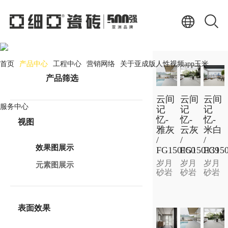
产品中心
PRODUCT CENTER
首页
产品中心
工程中心
营销网络
关于亚成版人性视频app玉米
产品筛选
云间
云间
云间
服务中心
记
记
记
忆-
忆-
忆-
视图
雅灰
云灰
米白
/
/
/
效果图展示
FG150150
FG150139
FG150
岁月
岁月
岁月
元素图展示
砂岩
砂岩
砂岩
表面效果