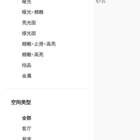
砂岩
哑光
哑光+精雕
亮光面
缎光面
精雕+止滑+高亮
精雕+高亮
结晶
金属
空间类型
全部
客厅
厨房